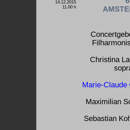
6
14.12.2015
11.00 h
AMSTE
Concertgeb
Filharmoni
Christina L
sopr
Marie-Claude 
Maximilian Sc
Sebastian Koh