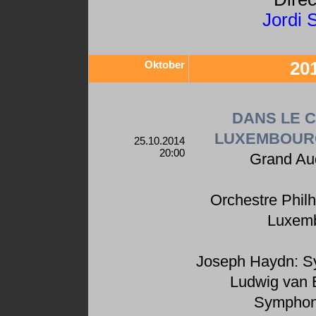
Jordi 
Oktober
20
DANS LE 
LUXEMBOURG
25.10.2014
20:00
Grand Au
Orchestre Phil
Luxem
Joseph Haydn: S
Ludwig van 
Symphon