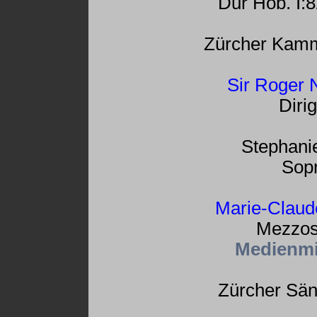
Dur Hob. I:
Zürcher Kamm
Sir Roger 
Diri
Stephani
Sop
Marie-Claud
Mezzos
Medienmi
Zürcher Sä