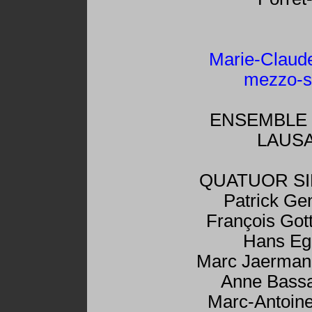
Marie-Claud
mezzo-s
ENSEMBLE 
LAUS
QUATUOR SI
Patrick Gen
François Gott
Hans Egi
Marc Jaermann
Anne Bassa
Marc-Antoin