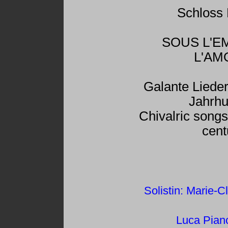
Schloss 
SOUS L'E
L'AM
Galante Liede
Jahrhu
Chivalric songs
cent
Solistin: Marie-
Luca Pian