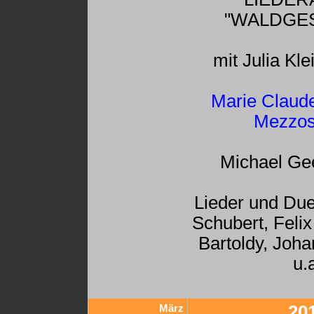
"WALDGE
mit Julia Kle
Marie Claud
Mezzos
Michael Gee
Lieder und Due
Schubert, Feli
Bartoldy, Joh
u.
März
20