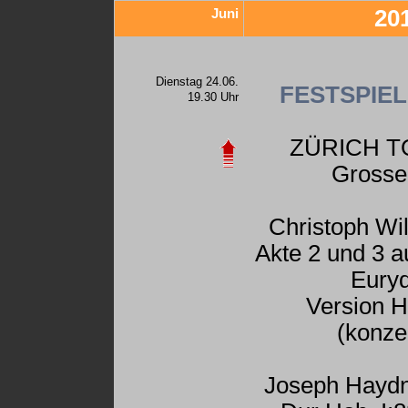
Juni
20
Dienstag 24.06.
FESTSPIEL
19.30 Uhr
ZÜRICH T
Grosse
Christoph Wil
Akte 2 und 3 a
Euryd
Version H
(konze
Joseph Haydn