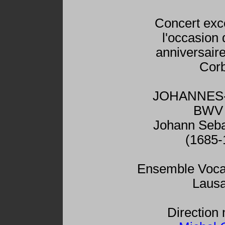
Concert exc
l'occasion
anniversair
Cor
JOHANNES-
BWV 
Johann Seba
(1685-
Ensemble Vocal
Laus
Direction