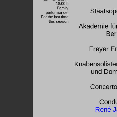
18:00 h
Family
Staatsop
performance.
For the last time
this season
Akademie für
Ber
Freyer E
Knabensoliste
und Dom
Concerto
Condu
René J