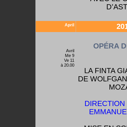
D’AS
April
20
OPÉRA D
Avril
Me 9
Ve 11
à 20.00
LA FINTA G
DE WOLFGAN
MOZ
DIRECTION
EMMANUEL