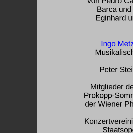
von Pedro Ca
Barca und
Eginhard 
Ingo Met
Musikalisc
Peter Ste
Mitglieder d
Prokopp-Som
der Wiener Ph
Konzertverein
Staatsop