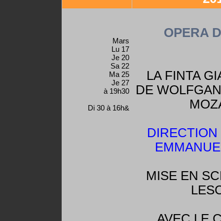
OPERA D
Mars
Lu 17
Je 20
Sa 22
LA FINTA G
Ma 25
Je 27
DE WOLFGAN
à 19h30
MOZ
Di 30 à 16h&
DIRECTION
EMMANUEL
MISE EN SC
LES
AVEC LE 