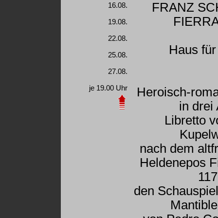
FRANZ SC
16.08.
FIERR
19.08.
22.08.
Haus für
25.08.
27.08.
je 19.00 Uhr
Heroisch-roma
in drei
Libretto 
Kupelw
nach dem altf
Heldenepos F
117
den Schauspiel
Mantible