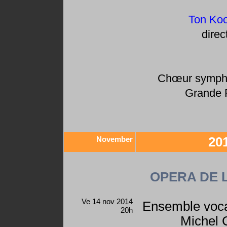
Ton Ko
direc
Chœur sympho
Grande 
November
20
OPERA DE 
Ve 14 nov 2014
Ensemble voca
20h
Michel 