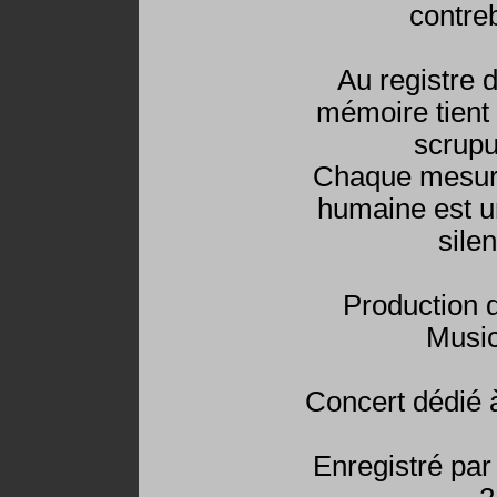
contre
Au registre 
mémoire tient
scrupu
Chaque mesure
humaine est u
sile
Production 
Musi
Concert dédié à
Enregistré pa