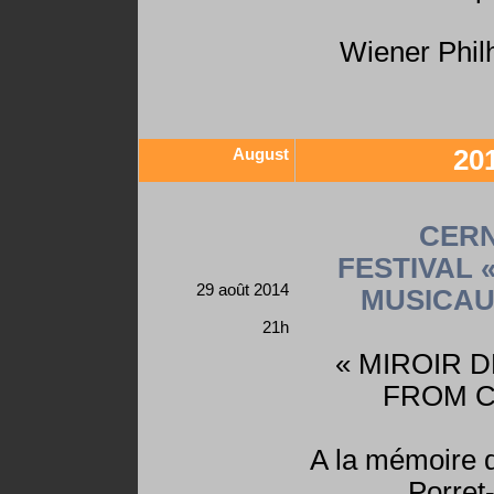
Wiener Phil
August
20
CERN
FESTIVAL 
29 août 2014
MUSICAUX
21h
« MIROIR D
FROM C
A la mémoire 
Porret