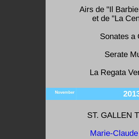
Airs de "Il Barbie
et de "La Cen
Sonates a 
Serate Mu
La Regata Ven
201
November
ST. GALLEN 
Marie-Claude