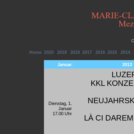
C
Home
2020
2019
2018
2017
2016
2015
2014
Januar
2013
LUZE
KKL KONZ
NEUJAHRS
Dienstag, 1.
Januar
17.00 Uhr
LÀ CI DAREM