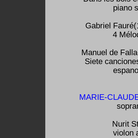
piano s
Gabriel Fauré
4 Mélo
Manuel de Fall
Siete cancione
espano
MARIE-CLAUD
sopra
Nurit S
violon 