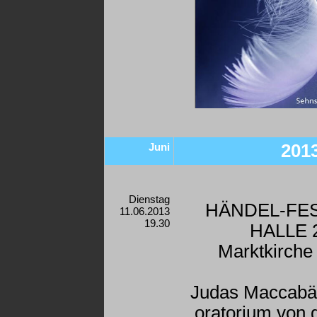
Juni
201
Dienstag
HÄNDEL-FE
11.06.2013
19.30
HALLE 
Marktkirche 
Judas Maccabä
oratorium von g