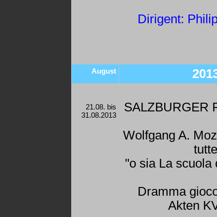
Dirigent: Phil
August
201
SALZBURGER 
21.08. bis
31.08.2013
Wolfgang A. Moza
tutt
"o sia La scuola 
Dramma gioco
Akten K