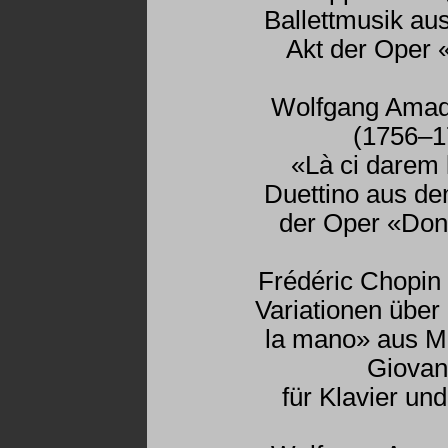
Ballettmusik aus
Akt der Oper
Wolfgang Amad
(1756–1
«Là ci darem
Duettino aus de
der Oper «Don
Frédéric Chopin
Variationen über
la mano» aus M
Giovan
für Klavier un