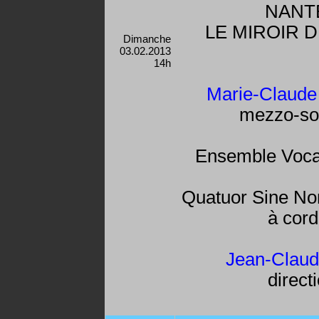
NANT
LE MIROIR D
Dimanche
03.02.2013
14h
Marie-Claude
mezzo-so
Ensemble Voca
Quatuor Sine No
à cor
Jean-Claud
direct