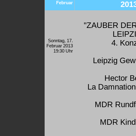
Februar
201
"ZAUBER DER
LEIPZ
Sonntag, 17.
4. Konz
Februar 2013
19:30 Uhr
Leipzig Ge
Hector Be
La Damnation
MDR Rundf
MDR Kind