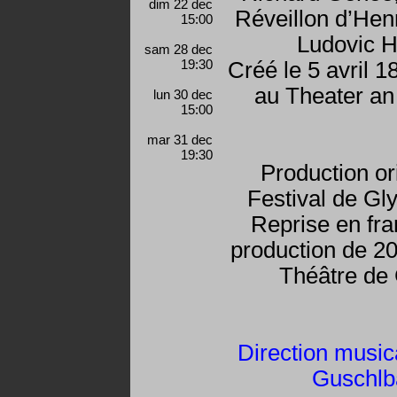
dim 22 dec
Réveillon d’Henr
15:00
Ludovic H
sam 28 dec
19:30
Créé le 5 avril 1
au Theater an
lun 30 dec
15:00
mar 31 dec
19:30
Production or
Festival de G
Reprise en fran
production de 2
Théâtre de
Direction musi
Guschlb