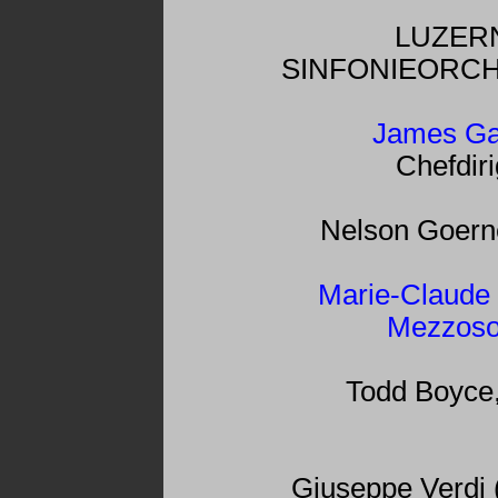
LUZER
SINFONIEORC
James Ga
Chefdiri
Nelson Goerne
Marie-Claude
Mezzoso
Todd Boyce,
Giuseppe Verdi