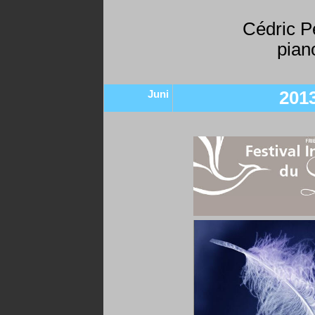
Cédric P
pian
Juni
201