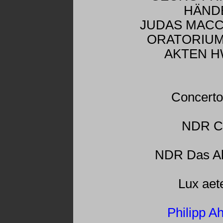
HÄND
JUDAS MACC
ORATORIUM 
AKTEN H
Concerto
NDR C
NDR Das Al
Lux aet
Philipp 