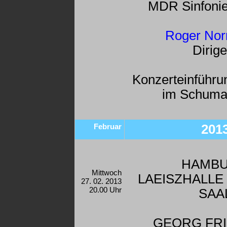
MDR Sinfonie
Roger Nor
Dirige
Konzerteinführu
im Schuma
Februar
201
HAMB
Mittwoch
LAEISZHALLE 
27. 02. 2013
20.00 Uhr
AA
GEORG FR