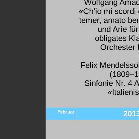
Wolfgang Amad
«Ch’io mi scordi 
temer, amato ben
und Arie fü
obligates Kl
Orchester
Felix Mendelsso
(1809–1
Sinfonie Nr. 4 
«Italieni
Februar
201