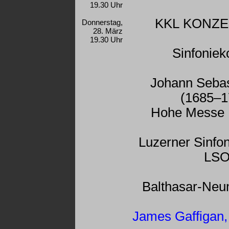
19.30 Uhr
KKL KONZ
Donnerstag,
28. März
19.30 Uhr
Sinfoniek
Johann Sebas
(1685–1
Hohe Messe
Luzerner Sinfo
LS
Balthasar-Ne
James Gaffigan,