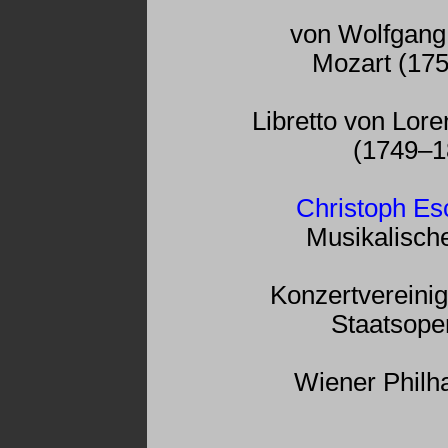
von Wolfgan
Mozart (17
Libretto von Lor
(1749–1
Christoph E
Musikalisch
Konzertvereini
Staatsope
Wiener Philh