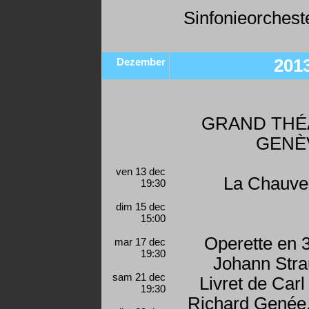
Sinfonieorcheste
Dezember
201
GRAND THÉ
GENÈ
ven 13 dec
La Chauve
19:30
dim 15 dec
15:00
Operette en 3
mar 17 dec
19:30
Johann Strau
sam 21 dec
Livret de Carl
19:30
Richard Genée,